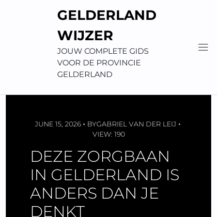
Skip
GELDERLAND
to
content
WIJZER
JOUW COMPLETE GIDS
VOOR DE PROVINCIE
GELDERLAND
JUNE 15, 2026
BY
GABRIEL VAN DER LEIJ
VIEW: 190
DEZE ZORGBAAN
IN GELDERLAND IS
ANDERS DAN JE
DENKT