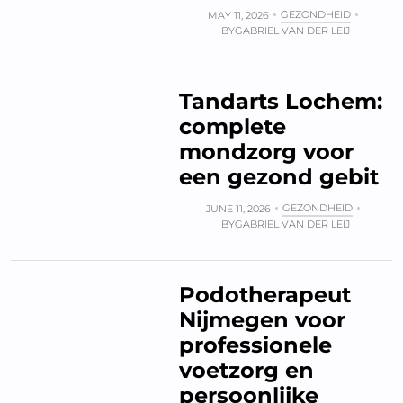
GEZONDHEID
MAY 11, 2026
BY
GABRIEL VAN DER LEIJ
Tandarts Lochem:
complete
mondzorg voor
een gezond gebit
GEZONDHEID
JUNE 11, 2026
BY
GABRIEL VAN DER LEIJ
Podotherapeut
Nijmegen voor
professionele
voetzorg en
persoonlijke