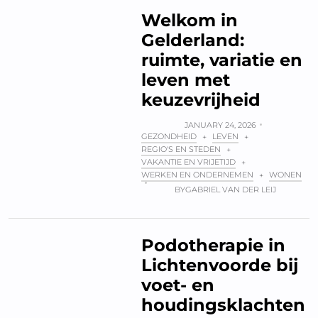
Welkom in
Gelderland:
ruimte, variatie en
leven met
keuzevrijheid
JANUARY 24, 2026
GEZONDHEID
LEVEN
+
+
REGIO'S EN STEDEN
+
VAKANTIE EN VRIJETIJD
+
WERKEN EN ONDERNEMEN
WONEN
+
BY
GABRIEL VAN DER LEIJ
Podotherapie in
Lichtenvoorde bij
voet- en
houdingsklachten