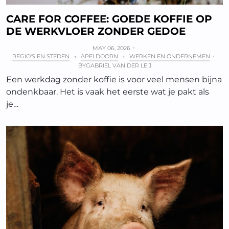
CARE FOR COFFEE: GOEDE KOFFIE OP
DE WERKVLOER ZONDER GEDOE
MAY 06, 2026
REGIO'S EN STEDEN
APELDOORN
WERKEN EN ONDERNEMEN
+
+
BY
GABRIEL VAN DER LEIJ
Een werkdag zonder koffie is voor veel mensen bijna
ondenkbaar. Het is vaak het eerste wat je pakt als
je…