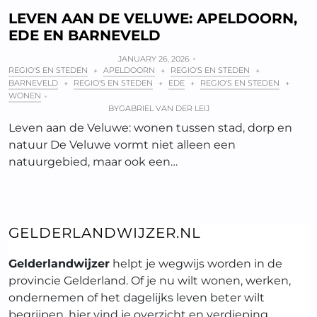
LEVEN AAN DE VELUWE: APELDOORN,
EDE EN BARNEVELD
JANUARY 26, 2026
REGIO'S EN STEDEN
APELDOORN
REGIO'S EN STEDEN
+
+
+
BARNEVELD
REGIO'S EN STEDEN
EDE
REGIO'S EN STEDEN
+
+
+
+
WONEN
BY
GABRIEL VAN DER LEIJ
Leven aan de Veluwe: wonen tussen stad, dorp en
natuur De Veluwe vormt niet alleen een
natuurgebied, maar ook een…
GELDERLANDWIJZER.NL
Gelderlandwijzer
helpt je wegwijs worden in de
provincie Gelderland. Of je nu wilt wonen, werken,
ondernemen of het dagelijks leven beter wilt
begrijpen, hier vind je overzicht en verdieping.