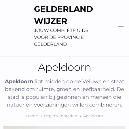
Skip
GELDERLAND
to
content
WIJZER
JOUW COMPLETE GIDS
VOOR DE PROVINCIE
GELDERLAND
Apeldoorn
Apeldoorn
ligt midden op de Veluwe en staat
bekend om ruimte, groen en leefbaarheid. De
stad is populair bij gezinnen en mensen die
natuur en voorzieningen willen combineren.
Home
Regio's en steden
Apeldoorn