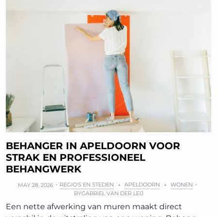
BEHANGER IN APELDOORN VOOR
STRAK EN PROFESSIONEEL
BEHANGWERK
REGIO'S EN STEDEN
APELDOORN
WONEN
MAY 28, 2026
+
+
BY
GABRIEL VAN DER LEIJ
Een nette afwerking van muren maakt direct