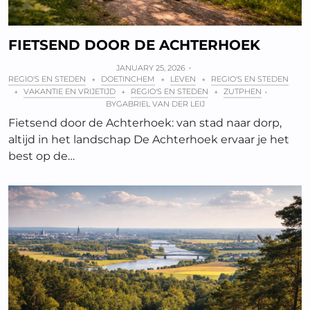
FIETSEND DOOR DE ACHTERHOEK
JANUARY 25, 2026
REGIO'S EN STEDEN
DOETINCHEM
LEVEN
REGIO'S EN STEDEN
+
+
+
VAKANTIE EN VRIJETIJD
REGIO'S EN STEDEN
ZUTPHEN
+
+
+
BY
GABRIEL VAN DER LEIJ
Fietsend door de Achterhoek: van stad naar dorp,
altijd in het landschap De Achterhoek ervaar je het
best op de…