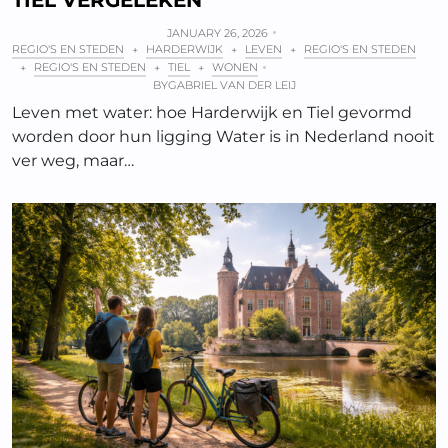
JANUARY 26, 2026
REGIO'S EN STEDEN
HARDERWIJK
LEVEN
REGIO'S EN STEDEN
+
+
+
REGIO'S EN STEDEN
TIEL
WONEN
+
+
+
BY
GABRIEL VAN DER LEIJ
Leven met water: hoe Harderwijk en Tiel gevormd
worden door hun ligging Water is in Nederland nooit
ver weg, maar…