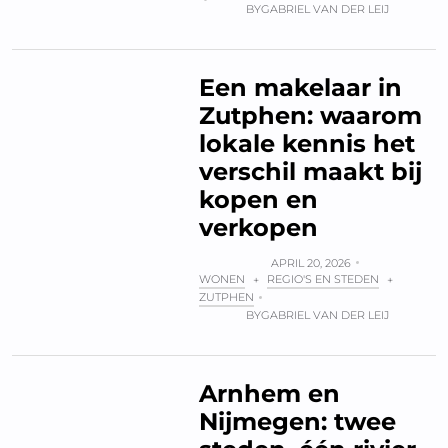
BY
GABRIEL VAN DER LEIJ
Een makelaar in
Zutphen: waarom
lokale kennis het
verschil maakt bij
kopen en
verkopen
APRIL 20, 2026
WONEN
REGIO'S EN STEDEN
+
+
ZUTPHEN
BY
GABRIEL VAN DER LEIJ
Arnhem en
Nijmegen: twee