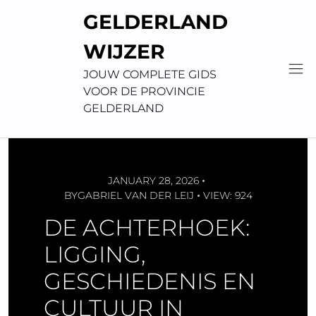
Skip
GELDERLAND
to
content
WIJZER
JOUW COMPLETE GIDS
VOOR DE PROVINCIE
GELDERLAND
JANUARY 28, 2026
BY
GABRIEL VAN DER LEIJ
VIEW: 924
DE ACHTERHOEK:
LIGGING,
GESCHIEDENIS EN
CULTUUR IN