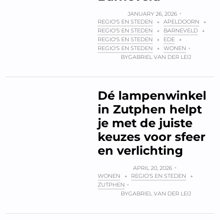
JANUARY 26, 2026
REGIO'S EN STEDEN
APELDOORN
+
+
REGIO'S EN STEDEN
BARNEVELD
+
+
REGIO'S EN STEDEN
EDE
+
+
REGIO'S EN STEDEN
WONEN
+
BY
GABRIEL VAN DER LEIJ
Dé lampenwinkel
in Zutphen helpt
je met de juiste
keuzes voor sfeer
en verlichting
APRIL 20, 2026
WONEN
REGIO'S EN STEDEN
+
+
ZUTPHEN
BY
GABRIEL VAN DER LEIJ