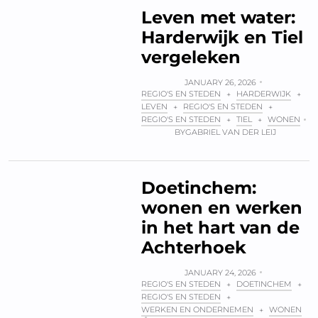
Leven met water:
Harderwijk en Tiel
vergeleken
JANUARY 26, 2026
REGIO'S EN STEDEN
HARDERWIJK
+
+
LEVEN
REGIO'S EN STEDEN
+
+
REGIO'S EN STEDEN
TIEL
WONEN
+
+
BY
GABRIEL VAN DER LEIJ
Doetinchem:
wonen en werken
in het hart van de
Achterhoek
JANUARY 24, 2026
REGIO'S EN STEDEN
DOETINCHEM
+
+
REGIO'S EN STEDEN
+
WERKEN EN ONDERNEMEN
WONEN
+