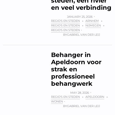
steden, één rivier
en veel verbinding
JANUARY 25, 2026
REGIO'S EN STEDEN
ARNHEM
+
+
REGIO'S EN STEDEN
NIJMEGEN
+
+
REGIO'S EN STEDEN
BY
GABRIEL VAN DER LEIJ
Behanger in
Apeldoorn voor
strak en
professioneel
behangwerk
MAY 28, 2026
REGIO'S EN STEDEN
APELDOORN
+
+
WONEN
BY
GABRIEL VAN DER LEIJ