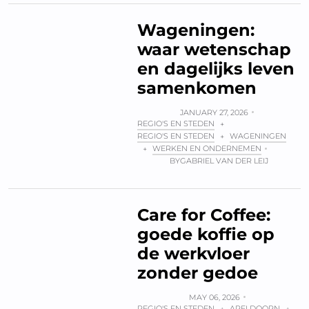
Wageningen:
waar wetenschap
en dagelijks leven
samenkomen
JANUARY 27, 2026
REGIO'S EN STEDEN
+
REGIO'S EN STEDEN
WAGENINGEN
+
WERKEN EN ONDERNEMEN
+
BY
GABRIEL VAN DER LEIJ
Care for Coffee:
goede koffie op
de werkvloer
zonder gedoe
MAY 06, 2026
REGIO'S EN STEDEN
APELDOORN
+
+