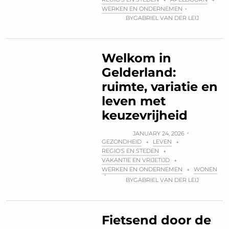
WERKEN EN ONDERNEMEN
BY
GABRIEL VAN DER LEIJ
Welkom in
Gelderland:
ruimte, variatie en
leven met
keuzevrijheid
JANUARY 24, 2026
GEZONDHEID
LEVEN
+
+
REGIO'S EN STEDEN
+
VAKANTIE EN VRIJETIJD
+
WERKEN EN ONDERNEMEN
WONEN
+
BY
GABRIEL VAN DER LEIJ
Fietsend door de