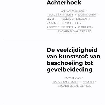
Achterhoek
JANUARY 25, 2026
REGIO'S EN STEDEN
DOETINCHEM
+
+
LEVEN
REGIO'S EN STEDEN
+
+
VAKANTIE EN VRIJETIJD
+
REGIO'S EN STEDEN
ZUTPHEN
+
BY
GABRIEL VAN DER LEIJ
De veelzijdigheid
van kunststof: van
beschoeiing tot
gevelbekleding
MAY 21, 2026
REGIO'S EN STEDEN
WONEN
+
BY
GABRIEL VAN DER LEIJ