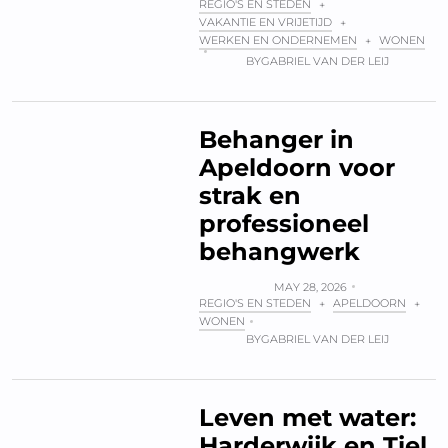
REGIO'S EN STEDEN
+
VAKANTIE EN VRIJETIJD
+
WERKEN EN ONDERNEMEN
WONEN
+
BY
GABRIEL VAN DER LEIJ
Behanger in
Apeldoorn voor
strak en
professioneel
behangwerk
MAY 28, 2026
REGIO'S EN STEDEN
APELDOORN
+
+
WONEN
BY
GABRIEL VAN DER LEIJ
Leven met water:
Harderwijk en Tiel