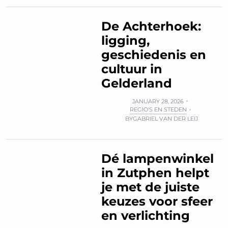
De Achterhoek:
ligging,
geschiedenis en
cultuur in
Gelderland
JANUARY 28, 2026
REGIO'S EN STEDEN
BY
GABRIEL VAN DER LEIJ
Dé lampenwinkel
in Zutphen helpt
je met de juiste
keuzes voor sfeer
en verlichting