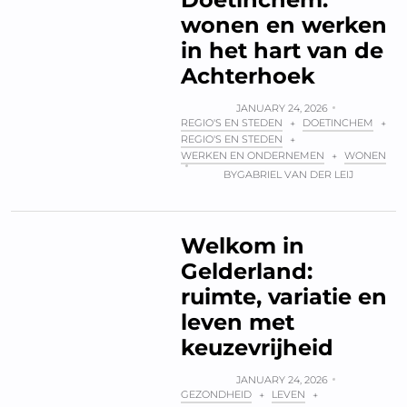
wonen en werken
in het hart van de
Achterhoek
JANUARY 24, 2026
REGIO'S EN STEDEN
DOETINCHEM
+
+
REGIO'S EN STEDEN
+
WERKEN EN ONDERNEMEN
WONEN
+
BY
GABRIEL VAN DER LEIJ
Welkom in
Gelderland:
ruimte, variatie en
leven met
keuzevrijheid
JANUARY 24, 2026
GEZONDHEID
LEVEN
+
+