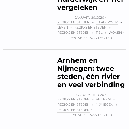
vergeleken
JANUARY 26, 2026
REGIO'S EN STEDEN
HARDERWIJK
+
+
LEVEN
REGIO'S EN STEDEN
+
+
REGIO'S EN STEDEN
TIEL
WONEN
+
+
BY
GABRIEL VAN DER LEIJ
Arnhem en
Nijmegen: twee
steden, één rivier
en veel verbinding
JANUARY 25, 2026
REGIO'S EN STEDEN
ARNHEM
+
+
REGIO'S EN STEDEN
NIJMEGEN
+
+
REGIO'S EN STEDEN
BY
GABRIEL VAN DER LEIJ