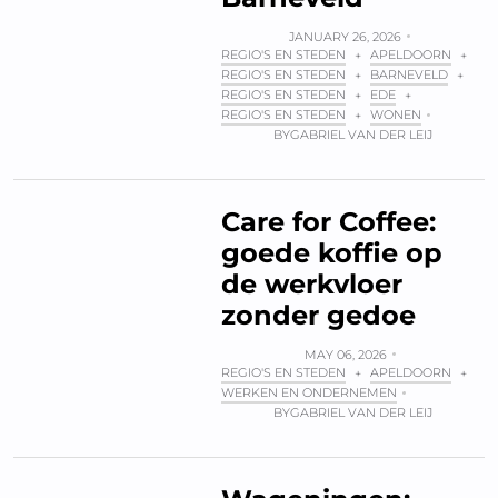
JANUARY 26, 2026
REGIO'S EN STEDEN
APELDOORN
+
+
REGIO'S EN STEDEN
BARNEVELD
+
+
REGIO'S EN STEDEN
EDE
+
+
REGIO'S EN STEDEN
WONEN
+
BY
GABRIEL VAN DER LEIJ
Care for Coffee:
goede koffie op
de werkvloer
zonder gedoe
MAY 06, 2026
REGIO'S EN STEDEN
APELDOORN
+
+
WERKEN EN ONDERNEMEN
BY
GABRIEL VAN DER LEIJ