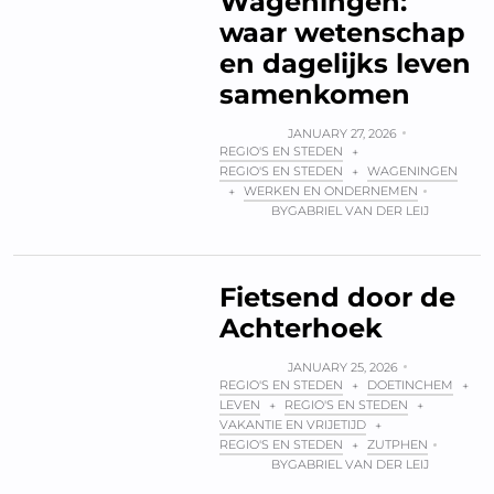
Wageningen:
waar wetenschap
en dagelijks leven
samenkomen
JANUARY 27, 2026
REGIO'S EN STEDEN
+
REGIO'S EN STEDEN
WAGENINGEN
+
WERKEN EN ONDERNEMEN
+
BY
GABRIEL VAN DER LEIJ
Fietsend door de
Achterhoek
JANUARY 25, 2026
REGIO'S EN STEDEN
DOETINCHEM
+
+
LEVEN
REGIO'S EN STEDEN
+
+
VAKANTIE EN VRIJETIJD
+
REGIO'S EN STEDEN
ZUTPHEN
+
BY
GABRIEL VAN DER LEIJ